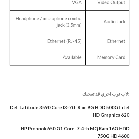
VGA
Video Output
Headphone / microphone combo
Audio Jack
jack (3.5mm)
Ethernet (RJ-45)
Ethernet
Available
Memory Card
:
لاب توب اخري قد تعجبك
Dell Latitude 3590 Core I3-7th Ram 8G HDD 500G Intel
HD Graphics 620
HP Probook 650 G1 Core I7-4th MQ Ram 16G HDD
750G HD 4600