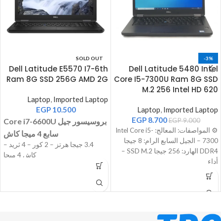
SOLD OUT
-3%
Dell Latitude E5570 I7-6th
Dell Latitude 5480 Intel
Ram 8G SSD 256G AMD 2G
Core I5-7300U Ram 8G SSD
M.2 256 Intel HD 620
Laptop
,
Imported Laptop
EGP
10.500
Laptop
,
Imported Laptop
EGP
8.700
9.000
EGP
Core i7-6600U بروسيسور جيل
⚙️ المواصفات: المعالج: Intel Core i5-
سابع 4 ميجا كاش
7300 – الجيل السابع الرام: 8 جيجا
3.4 جيجا هرتز – 2 كور – 4 ثريد –
DDR4 الهارد: 256 جيجا SSD M.2 –
كاش 4 ميجا
أداء
اللاب بيجي بكارتين شاشة الاول
Intel
HD 520
الثانى AMD Radeon R7 M360 2G
RAM / اللاب بيجي ب
16
جيجا
16 GB
رام
SSD M.2 512G