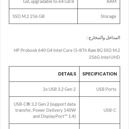
8 GB, upgradable to 64 GB
RAM
SSD M.2 256 GB
Storage
المداخل والمخارج :
HP Probook 640 G4 Intel Core I5-8Th Ram 8G SSD M.2
256G Intel UHD
DETAILS
SPECIFICATION
2x USB 3.2 Gen 2
USB Ports
USB-C® 3.2 Gen 2 (support data
transfer, Power Delivery 140W
USB-C
and DisplayPort™ 1.4)