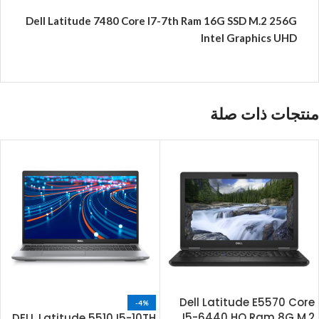
Dell Latitude 7480 Core I7-7th Ram 16G SSD M.2 256G
Intel Graphics UHD
منتجات ذات صلة
Dell Latitude E5570 Core
-4%
I5-6440 HQ Ram 8G M.2
DELL Latitude 5510 I5-10TH