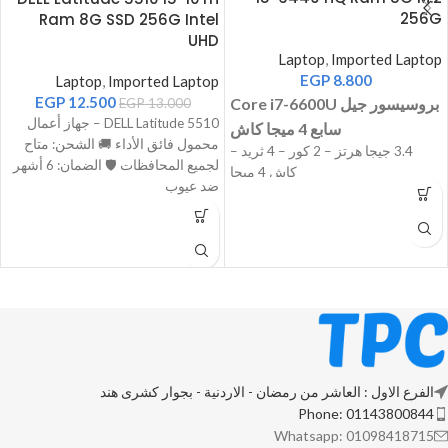
256G
Ram 8G SSD 256G Intel
UHD
Laptop
,
Imported Laptop
EGP
8.800
Laptop
,
Imported Laptop
EGP
12.500
Core i7-6600U بروسيسور جيل
EGP
13.000
DELL Latitude 5510 – جهاز أعمال
سابع 4 ميجا كاش
محمول فائق الأداء 🚚 الشحن: متاح
3.4 جيجا هرتز – 2 كور – 4 ثريد –
لجميع المحافظات 🛡️ الضمان: 6 أشهر
كاش 4 ميجا
ضد عيوب
اللاب بيجي بكارتين شاشة الاول
Intel
HD 5200
الثانى AMD Radeon R7 M360 2G
RAM / اللاب بيجي ب
8
جيجا
GB
8
رام
SSD M.2 256G
الفرع الاول : العاشر من رمضان - الاردنية - بجوار كشرى هند
Phone: 01143800844
Whatsapp: 01098418715