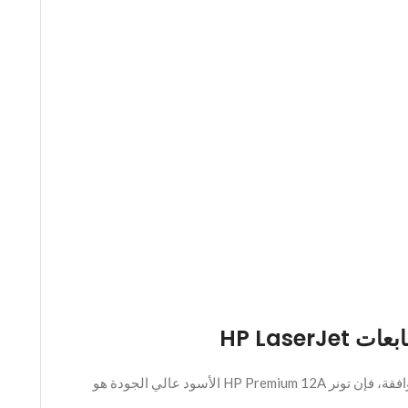
إذا كنت تبحث عن بديل اقتصادي لتونر HP الأصلي يوفر جودة طباعة ممتازة للاستخدام اليومي في مكتبك أو منزلك مع طابعات HP LaserJet المتوافقة، فإن تونر HP Premium 12A الأسود عالي الجودة هو