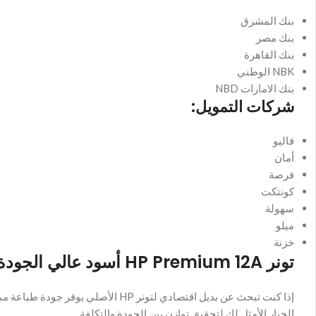
بنك المشرق
بنك مصر
بنك القاهرة
NBK الوطني
بنك الامارات NBD
شركات التمويل:
فاليو
أمان
فرصة
كونتكت
سهولة
ميلو
خزنة
تونر HP Premium 12A أسود عالي الجودة: أفضل بديل اقتصادي بجودة طباعة ممتازة لطابعات HP LaserJet
الخيار الأمثل لك لتحقيق توازن بين الجودة والتكلفة.