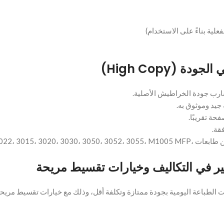
قارب جودة الخراطيش الأصلية.
 جيد وموثوق به.
قة.
مصمم للعمل مع مجموعة واسعة من طابعات 0، 3030، 3050، 3052، 3055، M1005 MFP