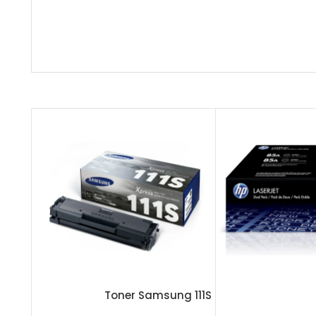
P 78A
Toner Samsung 111S