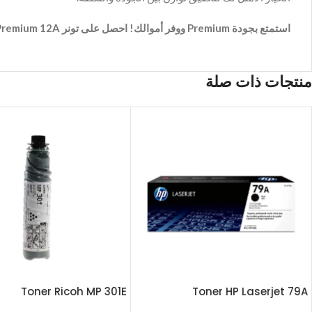
استمتع بجودة Premium ووفر أموالك! احصل على تونر HP Premium 12A أسود عالي الجودة الآن مع تقسيط مريح!
منتجات ذات صلة
Toner Ricoh MP 301E
Toner HP Laserjet 79A