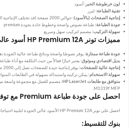
لون خرطوشة الحبر:
أسود
تقنية الطباعة:
ليزر
إنتاجية الصفحات (بالأسود):
حوالي 2000 صفحة (قد تختلف الإنتاجية الفعلية بناءً على الاستخدام)
جودة الطباعة:
طباعة نصوص واضحة وخطوط حادة بجودة premium
سهولة التركيب:
مصمم لتركيب سهل وسريع
مميزات تونر HP Premium 12A أسود عالي الجودة (High Copy)
جودة طباعة ممتازة:
يوفر نصوصًا واضحة ونتائج طباعة عالية الجودة ت
بديل اقتصادي وموثوق:
يعتبر خيارًا فعالاً من حيث التكلفة مع أداء طباعة
إنتاجية عالية للصفحات:
يوفر إنتاجية جيدة للصفحات تصل إلى 2000 صفحة تقريبًا.
سهولة الاستخدام:
يمكن تركيبه واستبداله بسهولة في الطابعات المتواف
متوافق مع طابعات HP LaserJet:
M1319f MFP.
احصل على جودة طباعة Premium مع توفير في التكاليف وخيارات تقسيط مريحة
احصل على تونر HP Premium 12A الأسود عالي الجودة لتلبية احتياجات الطباعة اليومية بجودة ممتازة وتكلفة أقل، وذلك مع خيارات تقسيط مريحة من خلال:
بنوك للتقسيط: