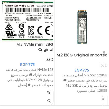
M.2 NVMe mini 128G
Original
M.2 128G Original Imported
SSD
EGP
775
SSD
NVMe 128 جيجابايت: سرعة فائقة
EGP
775
لتحديث جهازك 🚚 توصيل سريع
M.2 SSD 128GB أصلي مستورد:
وموثوق NVMe 128 جيجابايت في
سرعة فائقة في تصميم صغير 🚚
جميع أنحاء مصر 🛡️ [ضمان
توصيل سريع وآمن لـ M.2 SSD
128GB أصلي مستورد