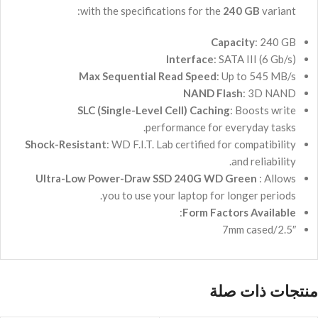
with the specifications for the
240 GB
variant:
Capacity
: 240 GB
Interface
: SATA III (6 Gb/s)
Max Sequential Read Speed
: Up to 545 MB/s
NAND Flash
: 3D NAND
SLC (Single-Level Cell) Caching
: Boosts write
performance for everyday tasks.
Shock-Resistant
: WD F.I.T. Lab certified for compatibility
and reliability.
Ultra-Low Power-Draw SSD 240G WD Green
: Allows
you to use your laptop for longer periods.
:
Form Factors Available
2.5″/7mm cased
منتجات ذات صلة