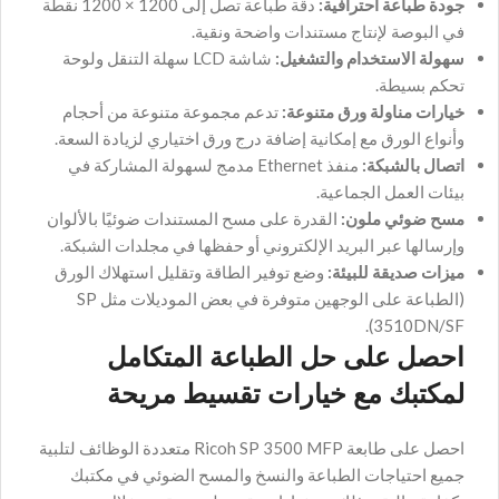
جودة طباعة احترافية:
دقة طباعة تصل إلى 1200 × 1200 نقطة
في البوصة لإنتاج مستندات واضحة ونقية.
سهولة الاستخدام والتشغيل:
شاشة LCD سهلة التنقل ولوحة
تحكم بسيطة.
خيارات مناولة ورق متنوعة:
تدعم مجموعة متنوعة من أحجام
وأنواع الورق مع إمكانية إضافة درج ورق اختياري لزيادة السعة.
اتصال بالشبكة:
منفذ Ethernet مدمج لسهولة المشاركة في
بيئات العمل الجماعية.
مسح ضوئي ملون:
القدرة على مسح المستندات ضوئيًا بالألوان
وإرسالها عبر البريد الإلكتروني أو حفظها في مجلدات الشبكة.
ميزات صديقة للبيئة:
وضع توفير الطاقة وتقليل استهلاك الورق
(الطباعة على الوجهين متوفرة في بعض الموديلات مثل SP
3510DN/SF).
احصل على حل الطباعة المتكامل
لمكتبك مع خيارات تقسيط مريحة
احصل على طابعة Ricoh SP 3500 MFP متعددة الوظائف لتلبية
جميع احتياجات الطباعة والنسخ والمسح الضوئي في مكتبك