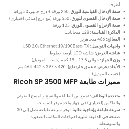
أظرف
سعة الإدخال القياسية للورق:
250 ورقة + درج جانبي 50 ورقة
سعة الإدخال القصوى للورق:
550 ورقة (مع درج إضافي اختياري)
سعة الإخراج القصوى للورق:
125 ورقة
الذاكرة القياسية:
128 ميجابايت
المعالج:
466 ميجاهرتز
واجهات التوصيل:
USB 2.0، Ethernet 10/100Base-TX
شاشة العرض:
شاشة LCD بأربعة خطوط
وزن الجهاز:
حوالي 17.5 – 19 كجم (حسب الموديل)
الأبعاد (عرض × عمق × ارتفاع):
420 × 397 × 442-464 مم
(حسب الموديل)
مميزات طابعة Ricoh SP 3500 MFP
متعددة الوظائف:
تجمع بين الطباعة والنسخ والمسح الضوئي
والفاكس (اختياري) في جهاز واحد موفر للمساحة.
سرعة طباعة وإنتاجية عالية:
توفر سرعة طباعة تصل إلى 30
صفحة في الدقيقة لتلبية احتياجات المكاتب الصغيرة
والمتوسطة.