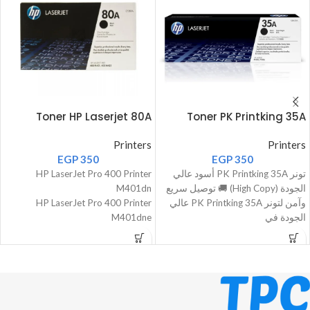
Toner HP Laserjet 80A
Toner PK Printking 35A
Printers
Printers
EGP
350
EGP
350
تونر PK Printking 35A أسود عالي
HP LaserJet Pro 400 Printer
الجودة (High Copy) 🚚 توصيل سريع
M401dn
وآمن لتونر PK Printking 35A عالي
HP LaserJet Pro 400 Printer
الجودة في
M401dne
HP LaserJet Pro 400 Printer
M401dw
HP LaserJet Pro 400 Printer
M401n
HP LaserJet Pro 400 MFP M425dn