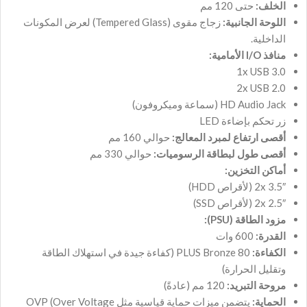
الخلف:
حتى 120 مم
اللوحة الجانبية:
زجاج مقوى (Tempered Glass) لعرض المكونات
الداخلية.
منافذ I/O الأمامية:
1x USB 3.0
2x USB 2.0
HD Audio Jack (سماعة وميكروفون)
زر تحكم بإضاءة LED
أقصى ارتفاع لمبرد المعالج:
حوالي 160 مم
أقصى طول لبطاقة الرسوميات:
حوالي 330 مم
أماكن التخزين:
2x 3.5″ (لأقراص HDD)
2x 2.5″ (لأقراص SSD)
مزود الطاقة (PSU):
القدرة:
600 وات
الكفاءة:
80 PLUS Bronze (كفاءة جيدة في استهلاك الطاقة
وتقليل الحرارة)
مروحة التبريد:
120 مم (عادةً)
الحماية:
يتضمن ميزات حماية قياسية مثل OVP (Over Voltage