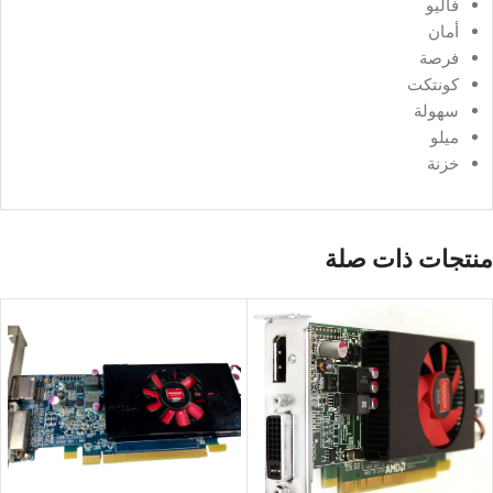
فاليو
أمان
فرصة
كونتكت
سهولة
ميلو
خزنة
منتجات ذات صلة