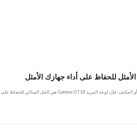
 للحفاظ على برودة جهازك وتحسين أدائه وإطالة عمره.