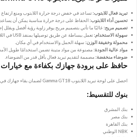
تبريد فعال للابتوب:
تساعد في خفض درجة حرارة اللابتوب ومنع ارتفاع ال
تحسين أداء اللابتوب:
الحفاظ على درجة حرارة مناسبة يمكن أن يساعد 
تصميم مريح:
غالبًا ما تأتي بتصميم مريح يوفر زاوية رؤية أفضل ويقلل إج
سهولة الاستخدام:
تعمل ببساطة عن طريق توصيلها بمنفذ USB في اللابتوب.
محمولة وخفيفة الوزن:
سهلة الحمل والاستخدام في أي مكان.
مواد عالية الجودة:
مصنوعة من مواد متينة تضمن استخدامًا طويل الأمد
ضوضاء منخفضة:
مصممة لتقديم تبريد فعال بأقل قدر من الضوضاء.
حافظ على برودة جهازك بكفاءة مع خيارات
احصل على لوحة تبريد اللابتوب Gamma GT18 لضمان بقاء جهازك في درجة حرارة مثالية أثناء العمل أو اللعب، وذلك مع خيارات تقسيط مريحة من خلال:
بنوك للتقسيط:
بنك المشرق
بنك مصر
بنك القاهرة
NBK الوطني