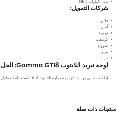
بنك الامارات NBD
شركات التمويل:
فاليو
أمان
فرصة
كونتكت
سهولة
ميلو
خزنة
لوحة تبريد اللابتوب Gamma GT18: الحل الأمثل للحفاظ على أداء جهازك الأمثل
إذا كنت تعاني من ارتفاع درجة حرارة اللابتوب أثناء الاستخدام المطول أو المكثف، فإن لوحة التبريد Gamma GT18 هي الحل المثالي
منتجات ذات صلة