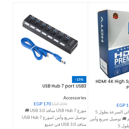
G1400
-15%
HDMI 4K High 
rging
USB Hub 7 port USB3
sories
Accessories
EGP
170
EGP
200
EGP
1
موزع USB Hub 7 منافذ USB 3.0 🚚
كابل HDMI 4K عالي السرعة بطول 5
 Brand
توصيل سريع وآمن لموزع USB Hub 7
متر – جودة بريميوم 
 Black
منافذ USB 3.0 في جميع