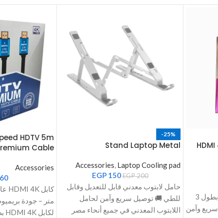
-25%
Speed HDTV 5m
Stand Laptop Metal
HDMI 
Premium Cable
Accessories
,
Laptop Cooling pad
Accessories
EGP
150
EGP
200
60
حامل لابتوب معدني قابل للتعديل وقابل
كابل HDMI 4K عالي السرعة بطول 3
للطي 🚚 توصيل سريع وآمن لحامل
 توصيل سريع وآمن
متر – جود
اللابتوب المعدني في جميع أنحاء مصر
لكابل HDMI 4K بطول 5