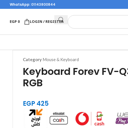
WhatsApp:
01143800844
EGP
0
LOGIN / REGISTER
Category
Mouse & Keyboard
Keyboard Forev FV-Q
RGB
EGP
425