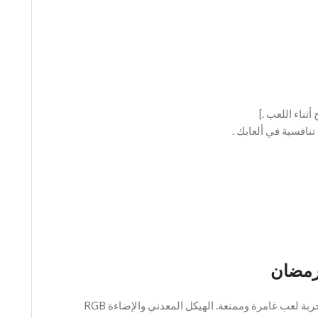
ثناء اللعب .]
افسية في ألعابك .
هذه اللوحة مثالية للاعبين من جميع المستويات في العاشر من رمضان الذين يبحثون عن لوحة مفاتيح متينة، سريعة الاستجابة، وقابلة للتخصيص لتجربة لعب غامرة وممتعة. الهيكل المعدني والإضاءة RGB