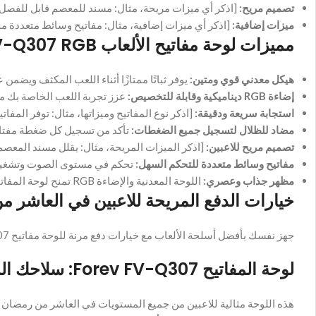
تصميم مريح:
[اذكر أي ميزات مريحة، مثال: مسند للمعصم قابل للفصل]
ميزات إضافية:
[اذكر أي ميزات إضافية، مثال: مفاتيح وسائط متعددة 
مميزات لوحة مفاتيح الألعاب Forev FV-Q307 RGB
هيكل معدني قوي ومتين:
يوفر ثباتًا ممتازًا أثناء اللعب المكثف ويضمن ع
إضاءة RGB ديناميكية وقابلة للتخصيص:
عزز تجربة اللعب الخاصة بك مع تأثيرات إضاءة RGB مذهلة يمكن ت
استجابة سريعة ودقيقة:
[اذكر نوع المفاتيح وميزاتها، مثال: توفر المفا
مضاد للظلال لتسجيل جميع الضغطات:
تأكد من تسجيل كل ضغطة مفتاح 
تصميم مريح للاعبين:
[اذكر الميزات المريحة، مثال: يقلل مسند المعصم ا
مفاتيح وسائط متعددة للتحكم السهل:
تحكم في مستوى الصوت وتشغيل ا
مظهر جذاب وعصري:
اللوحة المعدنية والإضاءة RGB تمنح لوحة المفاتيح مظهرًا أنيقًا وعصريًا يكمل إعداد ألعابك .
خيارات الدفع المريحة للاعبين في العاشر 
جهز نفسك بأفضل أسلحة الألعاب مع خيارات دفع مرنة للوحة مفاتيح Forev FV-Q307
لوحة المفاتيح Forev FV-Q307: سلاحك المثالي لتحقيق النصر في ألعابك في العاشر من رمضان