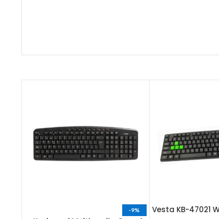
NG-X7
Vesta KB-47021 
-9%