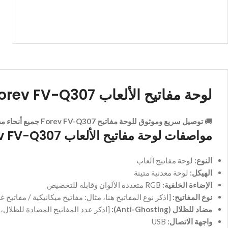
لوحة مفاتيح الألعاب Forev FV-Q307: هيكل معدني RGB احترافي لتجربة لعب غامرة
🚚
توصيل سريع وموثوق للوحة مفاتيح Forev FV-Q307 جميع أنحاء مصر
مواصفات لوحة مفاتيح الألعاب Forev FV-Q307
النوع:
لوحة مفاتيح ألعاب
الهيكل:
لوحة معدنية متينة
الإضاءة الخلفية:
RGB متعددة الألوان وقابلة للتخصيص
نوع المفاتيح:
[اذكر نوع المفاتيح هنا، مثال: مفاتيح ميكانيكية / مفاتيح غ
مضاد للظلال (Anti-Ghosting):
[اذكر عدد المفاتيح المضادة للظلال، مثال: د
واجهة الاتصال:
USB