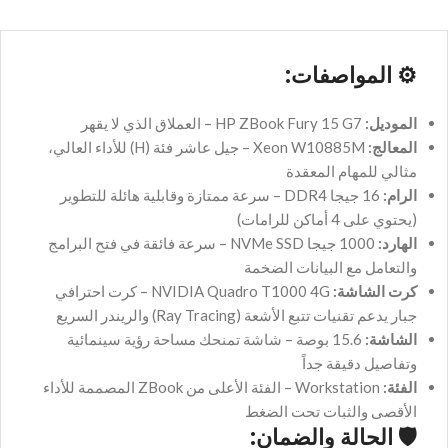
⚙️
المواصفات:
الموديل:
HP ZBook Fury 15 G7 – العملاق الذي لا يقهر
المعالج:
Xeon W10885M – جيل عاشر فئة (H) للأداء العالي،
مثالي للمهام المعقدة
الرام:
16 جيجا DDR4 – سرعة ممتازة وقابلية هائلة للتطوير
(يحتوي على 4 أماكن للرامات)
الهارد:
1000 جيجا NVMe SSD – سرعة فائقة في فتح البرامج
والتعامل مع البيانات الضخمة
كرت الشاشة:
NVIDIA Quadro T1000 4G – كرت احترافي
جبار يدعم تقنيات تتبع الأشعة (Ray Tracing) والريندر السريع
الشاشة:
15.6 بوصة – شاشة تمنحك مساحة رؤية سينمائية
وتفاصيل دقيقة جداً
الفئة:
Workstation – الفئة الأعلى من ZBook المصممة للأداء
الأقصى والثبات تحت الضغط
🛡️
الحالة والضمان: