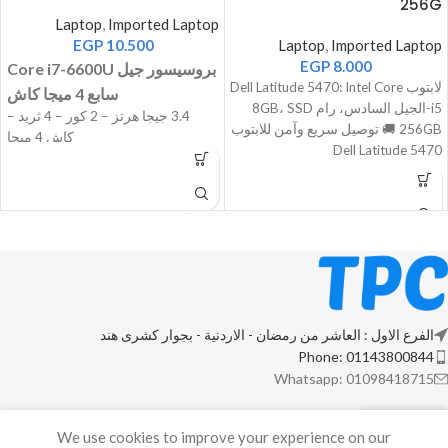
256G
Laptop
,
Imported Laptop
EGP
10.500
Laptop
,
Imported Laptop
EGP
8.000
Core i7-6600U بروسيسور جيل
لابتوب Dell Latitude 5470: Intel Core
سابع 4 ميجا كاش
i5-الجيل السادس، رام 8GB، SSD
3.4 جيجا هرتز – 2 كور – 4 ثريد –
256GB 🚚 توصيل سريع وآمن للابتوب
كاش 4 ميجا
Dell Latitude 5470
اللاب بيجي بكارتين شاشة الاول
Intel
HD 520
الثانى AMD Radeon R7 M360 2G
RAM / اللاب بيجي ب
16
جيجا
16 GB
رام
SSD M.2 512G
الفرع الاول : العاشر من رمضان - الاردنية - بجوار كشرى هند
Phone: 01143800844
Whatsapp: 01098418715
We use cookies to improve your experience on our