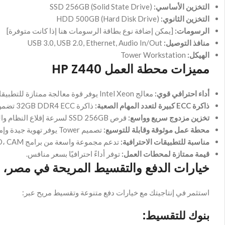
التخزين الأساسي:
SSD 256GB (Solid State Drive)
التخزين الثانوي:
HDD 500GB (Hard Disk Drive)
الرسومات:
[يمكن إضافة نوع بطاقة الرسومات هنا إذا كانت متوفرة]
منافذ التوصيل:
USB 3.0, USB 2.0, Ethernet, Audio In/Out
الهيكل:
Tower Workstation
مميزات محطة العمل HP Z440
أداء احترافي قوي:
معالج Intel Xeon يوفر قوة معالجة ممتازة للتطبيقات الهندسية، التصميم، وتحرير الفيديو.
ذاكرة ECC كبيرة لتعدد المهام الصعبة:
ذاكرة 32GB DDR4 ECC تضمن استقرار النظام وتجنب الأخطاء أثناء العمل على مشاريع كبيرة.
تخزين مزدوج سريع وواسع:
قرص SSD 256GB لسرعة إقلاع النظام والتطبيقات، وقرص HDD 500GB لتخزين الملفات الكبيرة.
محطة عمل موثوقة وقابلة للتوسيع:
تصميم Tower يوفر تهوية جيدة وإمكانية ترقية المكونات مستقبلًا.
مناسبة للتطبيقات الاحترافية:
تدعم مجموعة واسعة من برامج CAD، CAM، وتحرير الوسائط المتعددة.
قيمة ممتازة لمحطات العمل:
توفر أداءً احترافيًا بسعر منافس.
خيارات الدفع والتقسيط المريحة في مصر، 
استثمر في إنتاجيتك مع خيارات دفع متنوعة وتقسيط مريح عبر:
بنوك للتقسيط: