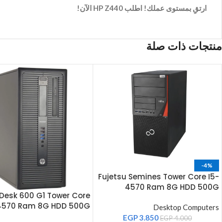
ارتقِ بمستوى عملك! اطلب HP Z440 الآن!
منتجات ذات صلة
-4%
Fujetsu Semines Tower Core I5-
4570 Ram 8G HDD 500G
oDesk 600 G1 Tower Core
4570 Ram 8G HDD 500G
Desktop Computers
EGP
3.850
EGP
4.000