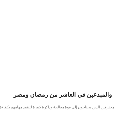
إلى قوة معالجة وذاكرة كبيرة لتنفيذ مهامهم بكفاءة. HP Z440 توفر أداءً احترافيًا موثوقًا به