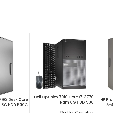
Dell Optiplex 7010 Core I7-3770
0 G2 Desk Core
HP Pr
Ram 8G HDD 500
m 8G HDD 500G
I5-
Desktop Computers