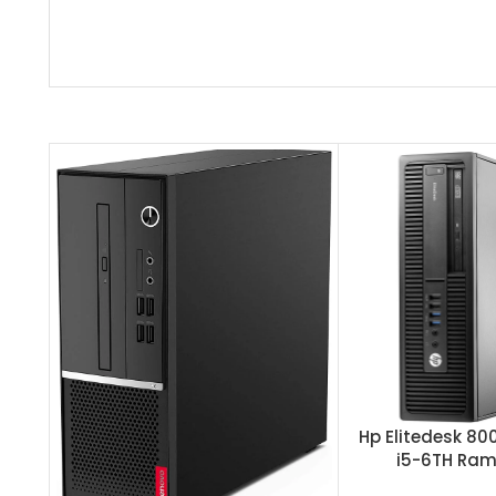
5-6TH
Hp Elitedesk 80
 500G
i5-6TH Ra
puters