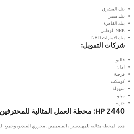
بنك المشرق
بنك مصر
بنك القاهرة
NBK الوطني
بنك الامارات NBD
شركات التمويل:
فاليو
أمان
فرصة
كونتكت
سهولة
ميلو
خزنة
HP Z440: محطة العمل المثالية للمحترفين والمبدعين في العاشر من رمضان ومصر
هذه المحطة مثالية للمهندسين، المصممين، محرري الفيديو، وجميع المحترفين الذين يحتاجون 