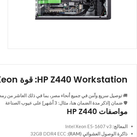
HP Z440 Workstation: قوة Xeon وذاكرة 32GB لتلبية احتياجاتك الاحترافية
🚚
توصيل سريع وآمن في جميع أنحاء مصر، بما في ذلك العاشر من رم
🛡️
ضمان [اذكر مدة الضمان هنا، مثال: 3 أشهر] على عيوب الصناعة
مواصفات HP Z440
المعالج:
Intel Xeon E5-1607 v3
ذاكرة الوصول العشوائي (RAM):
32GB DDR4 ECC