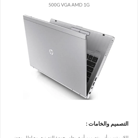
500G VGA AMD 1G
التصميم والخامات :
اللاب توب يأتي بتصميم أنيق يظهر جودة التصنيع، مع إطار معدني