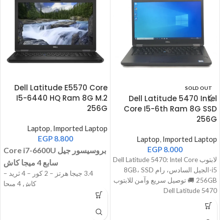
Dell Latitude E5570 Core
SOLD OUT
I5-6440 HQ Ram 8G M.2
Dell Latitude 5470 Intel
256G
Core I5-6th Ram 8G SSD
256G
Laptop
,
Imported Laptop
EGP
8.800
Laptop
,
Imported Laptop
EGP
8.000
Core i7-6600U بروسيسور جيل
لابتوب Dell Latitude 5470: Intel Core
سابع 4 ميجا كاش
i5-الجيل السادس، رام 8GB، SSD
3.4 جيجا هرتز – 2 كور – 4 ثريد –
256GB 🚚 توصيل سريع وآمن للابتوب
كاش 4 ميجا
Dell Latitude 5470
اللاب بيجي بكارتين شاشة الاول
Intel
HD 5200
الثانى AMD Radeon R7 M360 2G