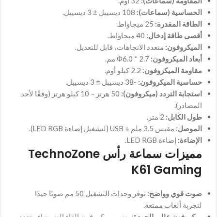
المقاومة (سماعات):
32 أوم.
الحساسية (سماعات):
108 ديسيبل ± 3 ديسيبل.
الطاقة المقدرة:
25 ميجاواط.
أقصى طاقة إدخال:
40 ميجاواط.
الميكروفون:
متعدد الاتجاهات، قابل للتعديل.
أبعاد الميكروفون:
Φ6.0 * 2.7 مم.
مقاومة الميكروفون:
2.2 كيلو أوم.
حساسية الميكروفون:
-38 ديسيبل ± 3 ديسيبل.
استجابة التردد (ميكروفون):
50 هرتز – 10 كيلو هرتز (وفقًا لأحد
المصادر).
طول الكابل:
2 متر.
الموصل:
مقبس 3.5 ملم + USB (لتشغيل إضاءة LED RGB).
الإضاءة:
إضاءة LED RGB.
مميزات سماعة رأس TechnoZone
K61 Gaming
صوت قوي وواضح:
توفر وحدات التشغيل 50 مم صوتًا جيدًا
لتجربة ألعاب ممتعة.
ميكروفون عالي الجودة:
يضمن ميكروفون إلغاء الضوضاء متعدد