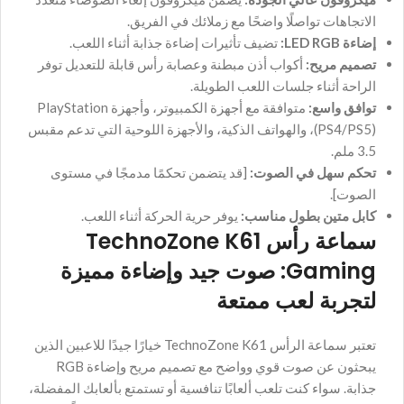
الاتجاهات تواصلًا واضحًا مع زملائك في الفريق.
إضاءة LED RGB:
تضيف تأثيرات إضاءة جذابة أثناء اللعب.
تصميم مريح:
أكواب أذن مبطنة وعصابة رأس قابلة للتعديل توفر
الراحة أثناء جلسات اللعب الطويلة.
توافق واسع:
متوافقة مع أجهزة الكمبيوتر، وأجهزة PlayStation
(PS4/PS5)، والهواتف الذكية، والأجهزة اللوحية التي تدعم مقبس
3.5 ملم.
تحكم سهل في الصوت:
[قد يتضمن تحكمًا مدمجًا في مستوى
الصوت].
كابل متين بطول مناسب:
يوفر حرية الحركة أثناء اللعب.
سماعة رأس TechnoZone K61
Gaming: صوت جيد وإضاءة مميزة
لتجربة لعب ممتعة
تعتبر سماعة الرأس TechnoZone K61 خيارًا جيدًا للاعبين الذين
يبحثون عن صوت قوي وواضح مع تصميم مريح وإضاءة RGB
جذابة. سواء كنت تلعب ألعابًا تنافسية أو تستمتع بألعابك المفضلة،