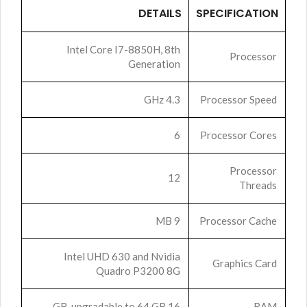
DETAILS
SPECIFICATION
Intel Core I7-8850H, 8th
Processor
Generation
4.3 GHz
Processor Speed
6
Processor Cores
Processor
12
Threads
9 MB
Processor Cache
Intel UHD 630 and Nvidia
Graphics Card
Quadro P3200 8G
16 GB, upgradable to 64 GB
RAM