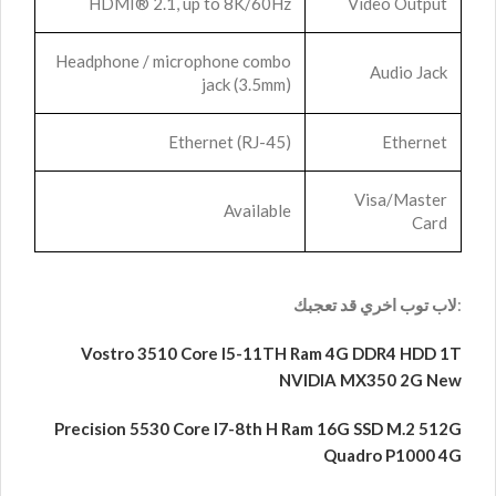
HDMI® 2.1, up to 8K/60Hz
Video Output
Headphone / microphone combo
Audio Jack
jack (3.5mm)
Ethernet (RJ-45)
Ethernet
Visa/Master
Available
Card
:
لاب توب اخري قد تعجبك
Vostro 3510 Core I5-11TH Ram 4G DDR4 HDD 1T
NVIDIA MX350 2G New
Precision 5530 Core I7-8th H Ram 16G SSD M.2 512G
Quadro P1000 4G