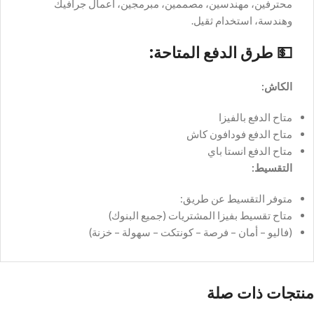
محترفين، مهندسين، مصممين، مبرمجين، أعمال جرافيك
وهندسة، استخدام ثقيل.
💵
طرق الدفع المتاحة:
الكاش:
متاح الدفع بالفيزا
متاح الدفع فودافون كاش
متاح الدفع انستا باي
التقسيط:
متوفر التقسيط عن طريق:
متاح تقسيط بفيزا المشتريات (جميع البنوك)
(فاليو – أمان – فرصة – كونتكت – سهولة – خزنة)
منتجات ذات صلة