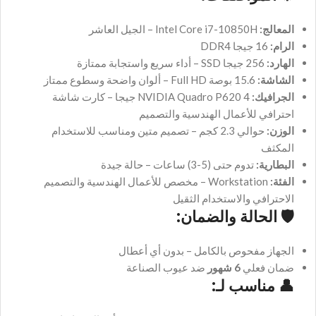
المعالج:
Intel Core i7-10850H – الجيل العاشر
الرام:
16 جيجا DDR4
الهارد:
256 جيجا SSD – أداء سريع واستجابة ممتازة
الشاشة:
15.6 بوصة Full HD – ألوان واضحة وسطوع ممتاز
الجرافيك:
NVIDIA Quadro P620 4 جيجا – كارت شاشة
احترافي للأعمال الهندسية والتصميم
الوزن:
حوالي 2.3 كجم – تصميم متين ومناسب للاستخدام
المكثف
البطارية:
تدوم حتى (5-3) ساعات – حالة جيدة
الفئة:
Workstation – مخصص للأعمال الهندسية والتصميم
الاحترافي والاستخدام الثقيل
🛡️
الحالة والضمان:
الجهاز مفحوص بالكامل – بدون أي أعطال
ضمان فعلي
6 شهور
ضد عيوب الصناعة
👤
مناسب لـ: