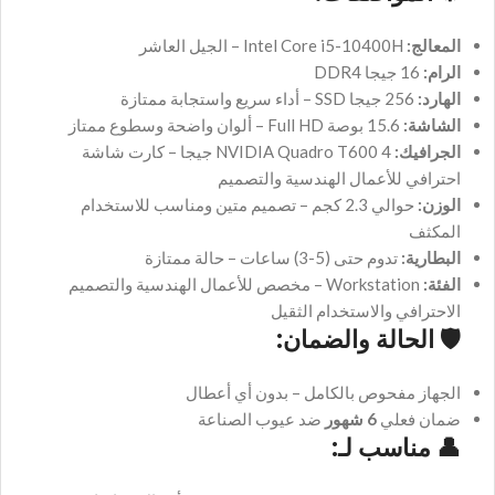
المعالج:
Intel Core i5-10400H – الجيل العاشر
الرام:
16 جيجا DDR4
الهارد:
256 جيجا SSD – أداء سريع واستجابة ممتازة
الشاشة:
15.6 بوصة Full HD – ألوان واضحة وسطوع ممتاز
الجرافيك:
NVIDIA Quadro T600 4 جيجا – كارت شاشة
احترافي للأعمال الهندسية والتصميم
الوزن:
حوالي 2.3 كجم – تصميم متين ومناسب للاستخدام
المكثف
البطارية:
تدوم حتى (5-3) ساعات – حالة ممتازة
الفئة:
Workstation – مخصص للأعمال الهندسية والتصميم
الاحترافي والاستخدام الثقيل
🛡️
الحالة والضمان:
الجهاز مفحوص بالكامل – بدون أي أعطال
ضمان فعلي
6 شهور
ضد عيوب الصناعة
👤
مناسب لـ: