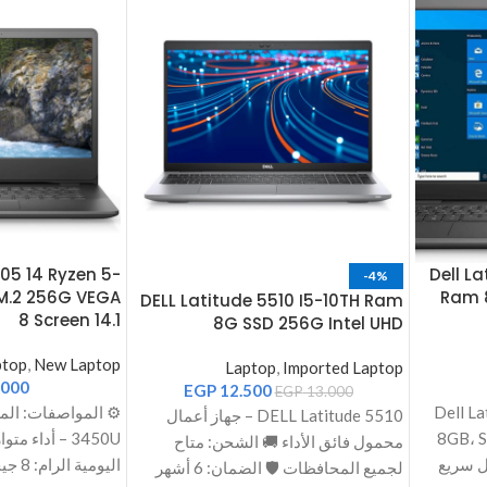
405 14 Ryzen 5-
Dell L
-4%
M.2 256G VEGA
Ram 
DELL Latitude 5510 I5-10TH Ram
8 Screen 14.1
8G SSD 256G Intel UHD
ptop
,
New Laptop
Laptop
,
Imported Laptop
.000
EGP
12.500
EGP
13.000
Dell Lat-
DELL Latitude 5510 – جهاز أعمال
8GB، SSD،
3450U – أداء
محمول فائق الأداء 🚚 الشحن: متاح
 🚚 توصيل سريع
لجميع المحافظات 🛡️ الضمان: 6 أشهر