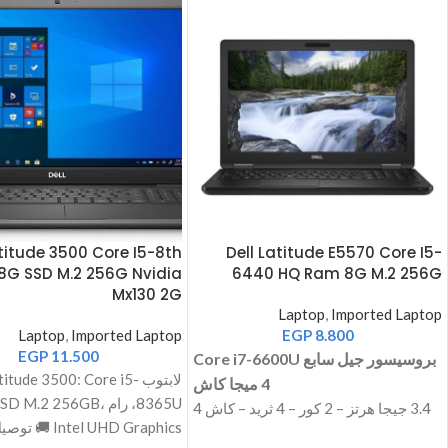
atitude 3500 Core I5-8th
Dell Latitude E5570 Core I5-
8G SSD M.2 256G Nvidia
6440 HQ Ram 8G M.2 256G
Mx130 2G
Laptop
,
Imported Laptop
Laptop
,
Imported Laptop
EGP
8.800
EGP
11.500
Core i7-6600U بروسيسور جيل سابع
لابتوب itude 3500: Core i5
4 ميجا كاش
8365U، رام  M.2 256GB
3.4 جيجا هرتز – 2 كور – 4 ثريد – كاش 4
Intel UHD Graphics
ميجا