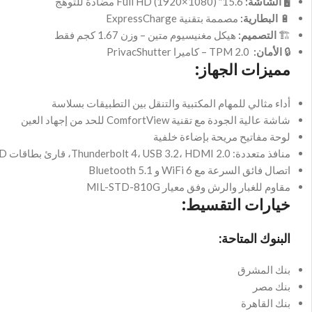
🖥️
الشاشة:
15.6″ Full HD (1920×1080) مضادة للتوهج
🔋
البطارية:
مصممة بتقنية ExpressCharge
🏗️
التصميم:
هيكل مغنيسيوم متين – وزن 1.67 كجم فقط
🔒
الأمان:
TPM 2.0 – كاميرا PrivacShutter
مميزات الجهاز:
أداء مثالي للمهام المكتبية والتنقل بين التطبيقات بسلاسة
شاشة عالية الجودة مع تقنية ComfortView للحد من إجهاد العين
لوحة مفاتيح مريحة بإضاءة خلفية
منافذ متعددة: Thunderbolt 4، USB 3.2، HDMI 2.0، قارئ بطاقات microSD
اتصال فائق السرعة مع WiFi 6 و Bluetooth 5.1
مقاوم للغبار والرش وفق معيار MIL-STD-810G
خيارات التقسيط:
البنوك المتاحة:
بنك المشرق
بنك مصر
بنك القاهرة