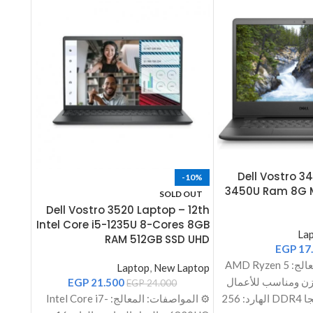
Corei7
Dell Vostro 3
-10%
G SSD
3450U Ram 8G 
SOLD OUT
20 4G
Dell Vostro 3520 Laptop – 12th
Intel Core i5-1235U 8-Cores 8GB
Laptop
La
RAM 512GB SSD UHD
EGP
17
⚙️ المواصفات: المعالج: AMD Ryzen 5
Laptop
,
New Laptop
 متوازن ومناسب للأعمال
EGP
21.500
EGP
24.000
اليومية الرام: 8 جيجا DDR4 الهارد: 256
⚙️ المواصفات: المعالج: Intel Core i7-