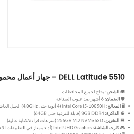
DELL Latitude 5510 – جهاز أعمال محمول فائق الأداء
🚚
الشحن:
متاح لجميع المحافظات
🛡️
الضمان:
6 أشهر ضد عيوب الصناعة
🖥️
المعالج:
Intel Core i5-10850H (4 أنوية حتى 4.8GHz) الجيل العاشر
🧠
الذاكرة:
8GB DDR4 (قابلة للترقية حتى 64GB)
💾
التخزين:
256GB M.2 NVMe SSD (سرعات قراءة/كتابة عالية)
🎮
كارت الشاشة:
Intel UHD Graphics (أداء ممتاز في التطبيقات الاحترافية)