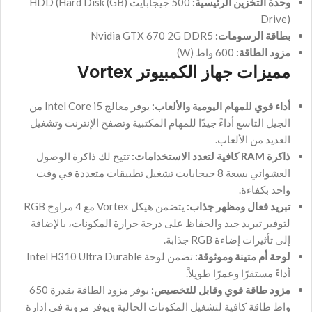
وحدة التخزين الرئيسية:
500 جيجابايت (GB) HDD (Hard Disk
Drive)
بطاقة الرسومات:
Nvidia GTX 670 2G DDR5
مزود الطاقة:
600 واط (W)
مميزات جهاز الكمبيوتر Vortex
أداء قوي للمهام اليومية والألعاب:
يوفر معالج Intel Core i5 من
الجيل التاسع أداءً جيدًا للمهام المكتبية وتصفح الإنترنت وتشغيل
العديد من الألعاب.
ذاكرة RAM كافية لتعدد الاستخدامات:
تتيح لك ذاكرة الوصول
العشوائي بسعة 8 جيجابايت تشغيل تطبيقات متعددة في وقت
واحد بكفاءة.
تبريد فعال ومظهر جذاب:
يتضمن هيكل Vortex مع 4 مراوح RGB
لتوفير تبريد جيد والحفاظ على درجة حرارة المكونات، بالإضافة
إلى تأثيرات إضاءة RGB جذابة.
لوحة أم متينة وموثوقة:
تضمن لوحة Intel H310 Ultra Durable
أداءً مستقرًا وعمرًا طويلاً.
مزود طاقة قوي وقابل للتخصيص:
يوفر مزود الطاقة بقدرة 650
واط طاقة كافية لتشغيل المكونات الحالية ويوفر مرونة في إدارة