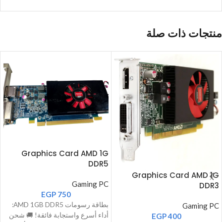
منتجات ذات صلة
Graphics Card AMD 1G
DDR5
Graphics Card AMD 1G
Gaming PC
DDR3
EGP
750
بطاقة رسومات AMD 1GB DDR5:
Gaming PC
أداء أسرع واستجابة فائقة! 🚚 شحن
EGP
400