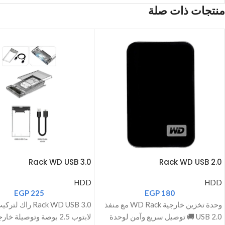
منتجات ذات صلة
Rack WD USB 3.0
Rack WD USB 2.0
HDD
HDD
EGP
225
EGP
180
وحدة تخزين خارجية WD Rack مع منفذ
Rack WD USB 3.0 راك 
USB 2.0 🚚 توصيل سريع وآمن لوحدة
لابتوب 2.5 بوصة وتوصيلة خ