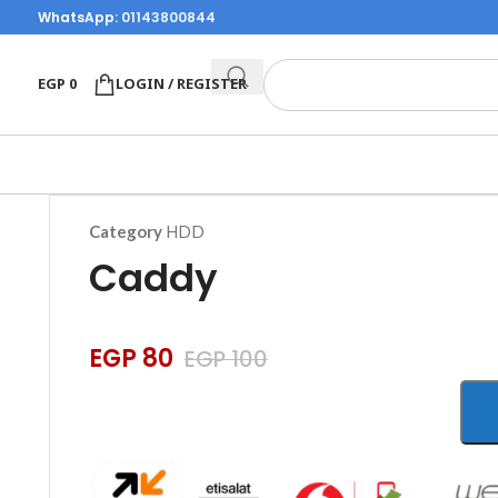
WhatsApp:
01143800844
EGP
0
LOGIN / REGISTER
Category
HDD
Caddy
EGP
80
EGP
100