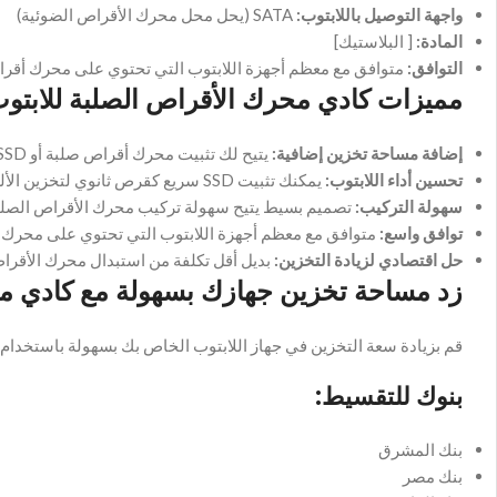
واجهة التوصيل باللابتوب:
SATA (يحل محل محرك الأقراص الضوئية)
المادة:
[ البلاستيك]
التوافق:
متوافق مع معظم أجهزة اللابتوب التي تحتوي على محرك أقراص ضوئية SATA
مميزات كادي محرك الأقراص الصلبة للابتو
إضافة مساحة تخزين إضافية:
يتيح لك تثبيت محرك أقراص صلبة أو SSD ثانٍ في جهاز اللابتوب الخاص بك لزيادة مساحة التخزين.
تحسين أداء اللابتوب:
يمكنك تثبيت SSD سريع كقرص ثانوي لتخزين الألعاب أو التطبيقات التي تتطلب أداءً عاليًا.
سهولة التركيب:
تصميم بسيط يتيح سهولة تركيب محرك الأقراص الصلبة أو SSD داخل الكادي وتركيب الكادي في فتحة محرك الأقراص
توافق واسع:
متوافق مع معظم أجهزة اللابتوب التي تحتوي على محرك أقراص ضوئية SATA بنفس الحجم (
حل اقتصادي لزيادة التخزين:
بديل أقل تكلفة من استبدال محرك الأقراص
زد مساحة تخزين جهازك بسهولة مع كادي م
قم بزيادة سعة التخزين في جهاز اللابتوب الخاص بك بسهولة باستخدام
بنوك للتقسيط:
بنك المشرق
بنك مصر