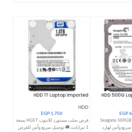
orted
HDD 1T Laptop Imported
HDD 500G La
HDD
HDD
EGP
1.750
EGP
6
هارد ديسك لابتوب Seagate 500GB
قرص صلب مستورد للابتوب HGST بسعة
ريع وآمن لهارد
1 تيرابايت 🚚 توصيل سريع وآمن للقرص