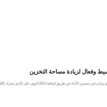
يط وفعال لزيادة مساحة التخزين
افة SSD ثانوي، فإن كادي محرك الأقراص الصلبة هو الحل الأمثل.