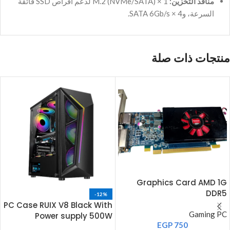
منافذ التخزين:
1 × M.2 (NVMe/SATA) لدعم أقراص SSD فائقة
السرعة، و4 × SATA 6Gb/s.
منتجات ذات صلة
Graphics Card AMD 1G
DDR5
-12%
PC Case RUIX V8 Black With
Gaming PC
Power supply 500W
EGP
750