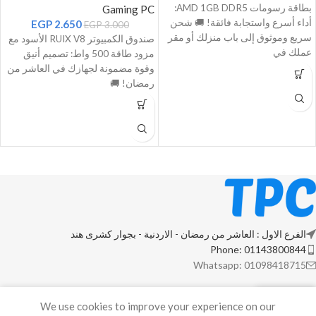
بطاقة رسومات AMD 1GB DDR5:
Gaming PC
أداء أسرع واستجابة فائقة! 🚚 شحن
EGP
2.650
EGP
3.000
سريع وموثوق إلى باب منزلك أو مقر
صندوق الكمبيوتر RUIX V8 الأسود مع
عملك في
مزود طاقة 500 واط: تصميم أنيق
وقوة مضمونة لجهازك في العاشر من
رمضان! 🚚
الفرع الاول : العاشر من رمضان - الاردنية - بجوار كشرى هند
Phone: 01143800844
Whatsapp: 01098418715
We use cookies to improve your experience on our
My account
Cart
Shop