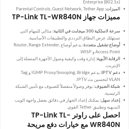
Enterprise (802.1x)
الميزات:
Parental Controls, Guest Network, Tether App
مميزات جهاز TP-Link TL-WR840N
سرعة لاسلكية 300 ميجابت في الثانية:
مثالي للمهام التي
تستهلك عرض النطاق الترددي والتطبيقات الأساسية.
أوضاع تشغيل متعددة:
يدعم أوضاع Router, Range Extender,
Access Point و WISP.
الرقابة الأبوية:
إدارة وقت وكيفية وصول الأجهزة المتصلة إلى
الإنترنت.
دعم IPTV:
يدعم IGMP Proxy/Snooping, Bridge و Tag
VLAN لتحسين بث IPTV.
شبكة الضيوف:
يوفر وصولاً منفصلاً للضيوف مع تأمين الشبكة
الرئيسية.
إعداد سهل:
يمكنك إعداد الجهاز في دقائق بفضل واجهة الويب
البديهية وتطبيق Tether القوي.
احصل على راوتر TP-Link TL-
WR840N مع خيارات دفع مريحة